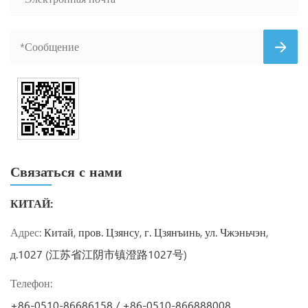
Связаться с нами
КИТАЙ:
Адрес:
Китай, пров. Цзянсу, г. Цзянъинь, ул. Чжэньчэн,
д.1027 (江苏省江阴市镇澄路1027号)
Телефон:
+86-0510-86686158 / +86-0510-866888008