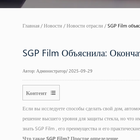
Главная
/
Новости
/
Новости отрасли
/
SGP Film объяс
SGP Film Объяснила: Оконча
Автор: Администратор/ 2025-09-29
Контент
1
Если вы исследуете способы сделать свой дом, автомо
Что
такое
решение высшего уровня для защиты стекла, но что и
SGP
знать
SGP Film
, его преимущества и его практическ
Film?
Что такое SGP Film? Простое определение