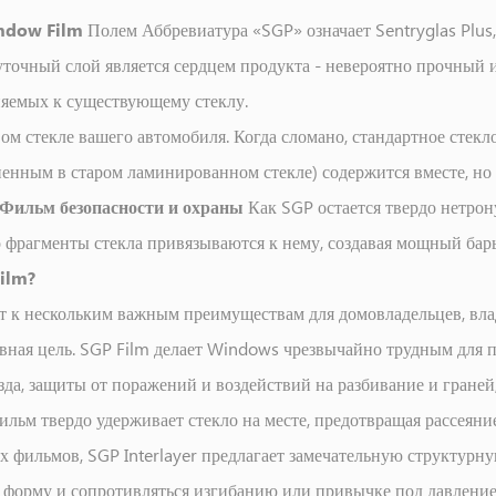
indow Film
Полем Аббревиатура «SGP» означает Sentryglas Plus
точный слой является сердцем продукта - невероятно прочный 
няемых к существующему стеклу.
ом стекле вашего автомобиля. Когда сломано, стандартное стекло
нным в старом ламинированном стекле) содержится вместе, но м
Фильм безопасности и охраны
Как SGP остается твердо нетро
то фрагменты стекла привязываются к нему, создавая мощный ба
ilm?
т к нескольким важным преимуществам для домовладельцев, влад
вная цель. SGP Film делает Windows чрезвычайно трудным для 
а, защиты от поражений и воздействий на разбивание и граней,
ильм твердо удерживает стекло на месте, предотвращая рассеяни
х фильмов, SGP Interlayer предлагает замечательную структурну
ю форму и сопротивляться изгибанию или привычке под давление