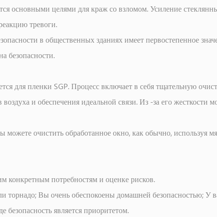
ся основными целями для краж со взломом. Усиление стеклянны
 реакцию тревоги.
опасности в общественных зданиях имеет первостепенное значе
на безопасности.
тся для пленки SGP. Процесс включает в себя тщательную очист
воздуха и обеспечения идеальной связи. Из -за его жесткости 
ы можете очистить обработанное окно, как обычно, используя м
им конкретным потребностям и оценке рисков.
ли торнадо; Вы очень обеспокоены домашней безопасностью; У в
где безопасность является приоритетом.