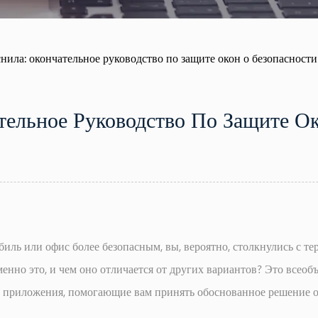
нила: окончательное руководство по защите окон о безопасности
тельное Руководство По Защите О
биль или офис более безопасным, вы, вероятно, столкнулись с т
менно это, и чем оно отличается от других вариантов? Это всео
ие приложения, помогающие вам принять обоснованное решение о