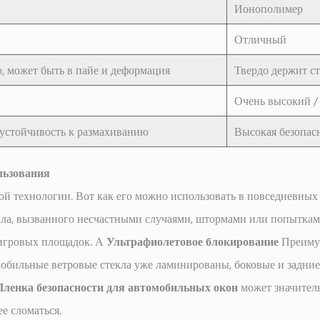
Ионополимер
Отличный
, может быть в пайе и деформация
Твердо держит с
Очень высокий /
 устойчивость к размахиванию
Высокая безопасн
льзования
ой технологии. Вот как его можно использовать в повседневных
кла, вызванного несчастными случаями, штормами или попытка
 игровых площадок. А
Ультрафиолетовое блокирование
Преиму
мобильные ветровые стекла уже ламинированы, боковые и задние 
Пленка безопасности для автомобильных окон
может значител
е сломаться.