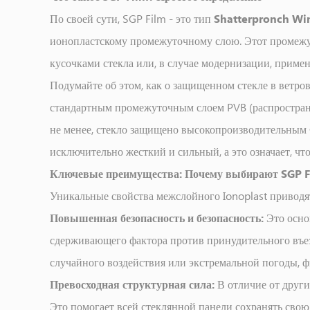
Простое
По своей сути, SGP Film - это тип
Shatterpronch W
определение
ионопластскому промежуточному слою. Этот промежу
2
Ключевые
кусочками стекла или, в случае модернизации, приме
преимущества:
Подумайте об этом, как о защищенном стекле в ветров
Почему
стандартным промежуточным слоем PVB (распростране
выбирают
не менее, стекло защищено высокопроизводительным
SGP
исключительно жесткий и сильный, а это означает, ч
Film?
Ключевые преимущества: Почему выбирают SGP F
3
SGP
Уникальные свойства межслойного Ionoplast приводя
Film
Повышенная безопасность и безопасность:
Это осно
против
сдерживающего фактора против принудительного въезд
традиционного
случайного воздействия или экстремальной погоды, ф
фильма
Превосходная структурная сила:
В отличие от други
о
безопасности:
Это помогает всей стеклянной панели сохранять сво