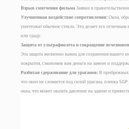
в
Взрыв смягчения фильма
Заявки в правительственны
чем
Улучшенная воздействие сопротивления:
Окна, обр
разница?
уничтожат обычное стекло. Это делает его отличным 
4
или граду.
Практические
Защита от ультрафиолета и сокращение исчезнове
применения
для
Эта защита жизненно важна для сохранения вашего и
повседневного
покрытия, сэкономив вам деньги на замене и поддерж
использования
Разбитая сдерживание для ураганов:
В прибрежных
5
что окно не сломается под силой урагана, пленка SGP
Установка
окна, что может оказать давление на здание и привес
и
обслуживание
6
Film
SGP