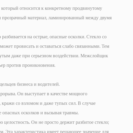
, который относится к конкретному продвинутому
и прозрачный материал, ламинированный между двумя
 разбивается на острые, опасные осколки. Стекло со
ожет провисать и оставаться слабо связанными. Тем
нутым даже при серьезном воздействии. Межслойщик
рьер против проникновения.
ельцев бизнеса и водителей.
прорыва. Он выступает в качестве мощного
 кражи со взломом и даже тупых сил. В случае
е опасных осколков и вызывая травмы.
ю целостность. Он не просто держит разбитое стекло;
м. Эта характеристика имеет решающее значение для