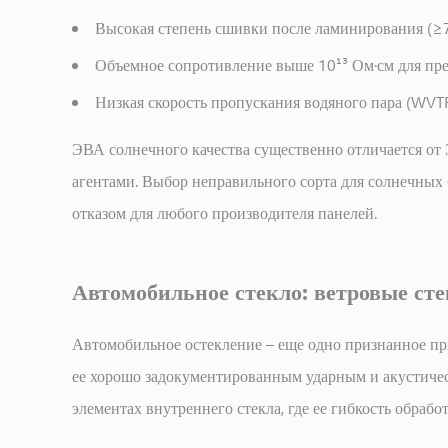
Ламинирование
Высокая степень сшивки после ламинирования (≥
смарт-
Объемное сопротивление выше 10¹³ Ом·см для пре
стекла
и
Низкая скорость пропускания водяного пара (WVTR
пленки
ЭВА солнечного качества существенно отличается от
PDLC
6.2
агентами. Выбор неправильного сорта для солнечных
Аквариумное
отказом для любого производителя панелей.
и
подводное
стекло
Автомобильное стекло: ветровые сте
6.3
Аэрокосмическое
Автомобильное остекление – еще одно признанное пр
и
ее хорошо задокументированным ударным и акустичес
оборонное
элементах внутреннего стекла, где ее гибкость обраб
остекление