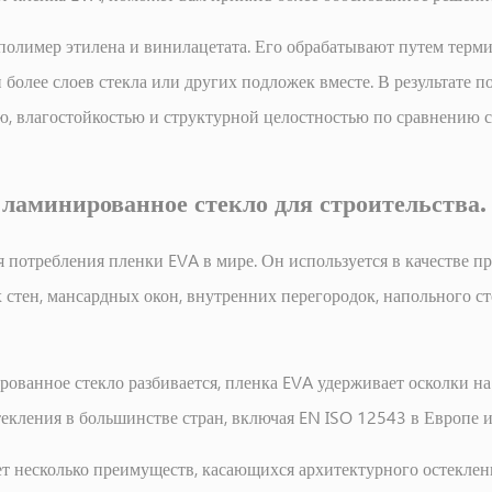
полимер этилена и винилацетата. Его обрабатывают путем тер
более слоев стекла или других подложек вместе. В результате п
ю, влагостойкостью и структурной целостностью по сравнению 
 ламинированное стекло для строительства.
 потребления пленки EVA в мире. Он используется в качестве п
 стен, мансардных окон, внутренних перегородок, напольного ст
ованное стекло разбивается, пленка EVA удерживает осколки на м
екления в большинстве стран, включая EN ISO 12543 в Европе и
т несколько преимуществ, касающихся архитектурного остеклен