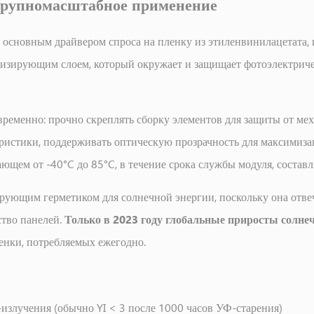
крупномасштабное применение
основным драйвером спроса на пленку из этиленвинилацетата, и
тизирующим слоем, который окружает и защищает фотоэлектриче
ременно: прочно скреплять сборку элементов для защиты от ме
еристики, поддерживать оптическую прозрачность для максимизац
ющем от -40°C до 85°C, в течение срока службы модуля, составл
ующим герметиком для солнечной энергии, поскольку она отвеч
тво панелей.
Только в 2023 году глобальные приросты солн
енки, потребляемых ежегодно.
излучения (обычно YI < 3 после 1000 часов УФ-старения)