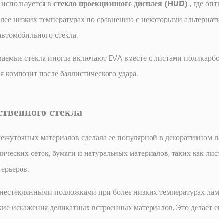
используется в
стекло проекционного дисплея (HUD)
, где оп
олее низких температурах по сравнению с некоторыми альтернат
автомобильного стекла.
аемые стекла иногда включают EVA вместе с листами поликарбо
я композит после баллистического удара.
ственного стекла
ежуточных материалов сделала ее популярной в декоративном 
ллических сеток, бумаги и натуральных материалов, таких как л
терьеров.
с нестеклянными подложками при более низких температурах ла
кие искажения деликатных встроенных материалов. Это делает 