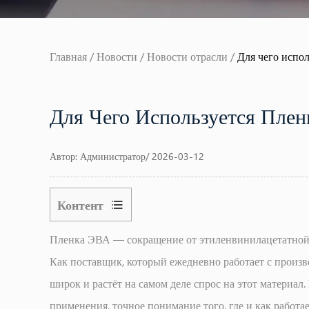
Главная
/
Новости
/
Новости отрасли
/
Для чего испо
Для Чего Используется Плен
Автор: Администратор/ 2026-03-12
Контент
1
Пленка ЭВА — сокращение от этиленвинилацетатной 
Основное
использование:
Как поставщик, который ежедневно работает с произ
безопасное
широк и растёт на самом деле спрос на этот материал
ламинированное
применения, точное понимание того, где и как работ