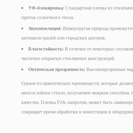
Автомобильное
УФ-блокировка:
Стандартная пленка из этиленви
стекло:
приток солнечного тепла.
ветровые
Звукоизоляция:
Вязкоупругая природа промежуточ
стекла
автомагистралей или городских центров.
и
специализированное
Влагостойкость:
В отличие от некоторых составо
остекление
частично открытых стеклянных конструкций.
4
Оптическая прозрачность:
Высокопрозрачные марк
Применение
декоративного
Одним из практических преимуществ, которые делают
и
многослойное стекло, получаемое мокрым способом, т
художественного
качества. Пленка EVA, напротив, может быть ламинир
стекла
5
сокращает время обработки и инвестиции в оборудова
Пленка
EVA