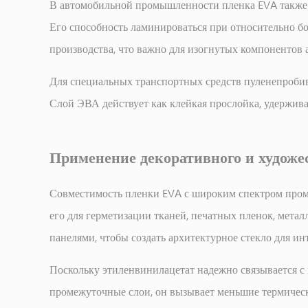
7
В автомобильной промышленности пленка EVA также 
На
Его способность ламинироваться при относительно б
что
производства, что важно для изогнутых компонентов 
обратить
внимание
Для специальных транспортных средств пуленепробив
при
Слой ЭВА действует как клейкая прослойка, удержива
покупке
пленки
EVA
Применение декоративного и художе
Совместимость пленки EVA с широким спектром пром
его для герметизации тканей, печатных пленок, мета
панелями, чтобы создать архитектурное стекло для ин
Поскольку этиленвинилацетат надежно связывается 
промежуточные слои, он вызывает меньшие термичес