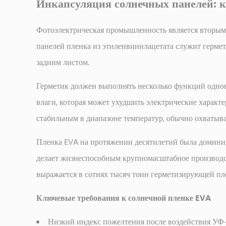
Инкапсуляция солнечных панелей: 
против
пленки
PVB:
Фотоэлектрическая промышленность является вторым 
выбор
панелей пленка из этиленвинилацетата служит герме
правильного
задним листом.
промежуточного
слоя
Герметик должен выполнять несколько функций однов
6
влаги, которая может ухудшить электрические характ
Нишевые
стабильным в диапазоне температур, обычно охватыва
и
новые
Пленка EVA на протяжении десятилетий была доминир
приложения,
делает жизнеспособным крупномасштабное производс
о
выражается в сотнях тысяч тонн герметизирующей пл
которых
стоит
Ключевые требования к солнечной пленке EVA
знать
6.1
Низкий индекс пожелтения после воздействия УФ-