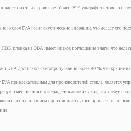
нилацетата отфильтровывает более 99% ультрафиолетового излу
ного слоя EVA гасит акустические вибрации, что делает его под
в ПВБ, пленка из ЭВА имеет низкое поглощение влаги, что дела
и ЭВА достигают светопропускания более 90 %, что крайне важн
 EVA привлекательным для производителей стекла, является
упр
ребует смешивания и отверждения жидких смол, что требует бол
ована с использованием одноэтапного сухого процесса на плоско
ние.