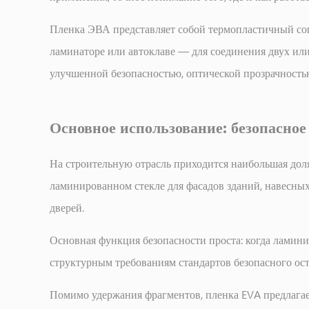
стекло
для
Пленка ЭВА представляет собой термопластичный со
строительства.
ламинаторе или автоклаве — для соединения двух или 
2
улучшенной безопасностью, оптической прозрачность
Инкапсуляция
солнечных
панелей:
Основное использование: безопасное
крупномасштабное
применение
На строительную отрасль приходится наибольшая доля
2.1
ламинированном стекле для фасадов зданий, навесных
Ключевые
дверей.
требования
к
Основная функция безопасности проста: когда ламинир
солнечной
структурным требованиям стандартов безопасного ост
пленке
EVA
Помимо удержания фрагментов, пленка EVA предлагае
3