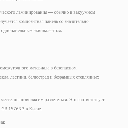
мического ламинирования — обычно в вакуумном
олучается композитная панель со значительно
с однопанельным эквивалентом.
ромежуточного материала в безопасном
екла, лестниц, балюстрад и безрамных стеклянных
есте, не позволяя им разлететься. Это соответствует
 GB 15763.3 в Китае.
ия: