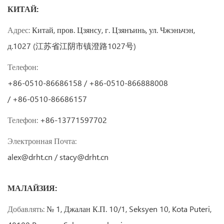
КИТАЙ:
Адрес:
Китай, пров. Цзянсу, г. Цзянъинь, ул. Чжэньчэн,
д.1027 (江苏省江阴市镇澄路1027号)
Телефон:
+86-0510-86686158 / +86-0510-866888008
/ +86-0510-86686157
Телефон:
+86-13771597702
Электронная Почта:
alex@drht.cn
/
stacy@drht.cn
МАЛАЙЗИЯ:
Добавлять:
№ 1, Джалан К.П. 10/1, Seksyen 10, Kota Puteri,